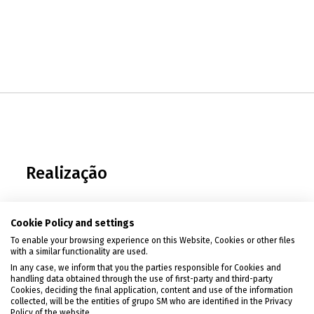
Realização
Cookie Policy and settings
Política de Privacidade
|
To enable your browsing experience on this Website, Cookies or other files
Condições de uso
|
Política de
with a similar functionality are used.
Cookies
In any case, we inform that you the parties responsible for Cookies and
handling data obtained through the use of first-party and third-party
Cookies, deciding the final application, content and use of the information
collected, will be the entities of grupo SM who are identified in the Privacy
Policy of the website.