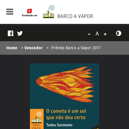
A
Home
>
Vencedor
>
Prêmio Barco a Vapor 2017