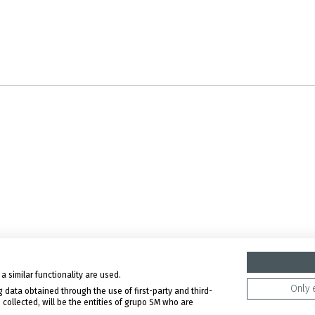
a similar functionality are used.
Only 
 data obtained through the use of first-party and third-
tica de Cookies
 collected, will be the entities of grupo SM who are