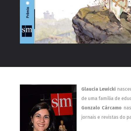
Glaucia Lewicki
nasceu
de uma família de educ
Gonzalo Cárcamo
nasc
jornais e revistas do p