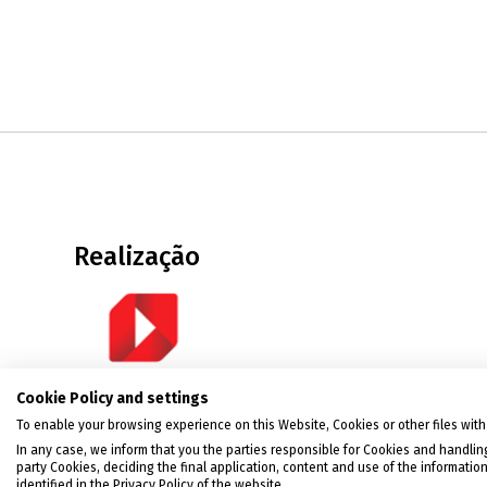
Realização
Cookie Policy and settings
To enable your browsing experience on this Website, Cookies or other files with 
In any case, we inform that you the parties responsible for Cookies and handling
Política de Privacidade
|
Condições de uso
|
Polí
party Cookies, deciding the final application, content and use of the information
identified in the Privacy Policy of the website.