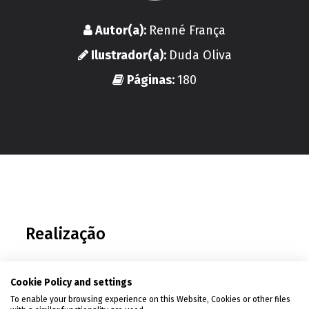
Autor(a):
Renné França
Ilustrador(a):
Duda Oliva
Páginas:
180
Realização
Cookie Policy and settings
Política de Privacidade
|
To enable your browsing experience on this Website, Cookies or other files
Condições de uso
|
Política de